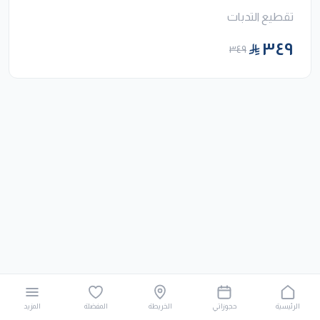
تقطيع التدبات
٣٤٩
٣٤٩
الرئيسية
حجوزاتي
الخريطة
المفضلة
المزيد