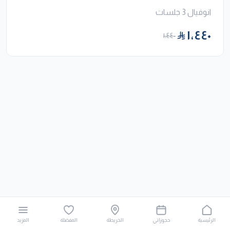
انوفيال 3 جلسات
١٬٤٤٠
١٬٤٤٠
الرئيسية
حجوزاتي
الخريطة
المفضلة
المزيد