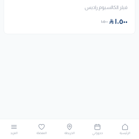
فيلر الكالسيوم راديس
١٬٥٠٠
١٬٥٠٠
الرئيسية
حجوزاتي
الخريطة
المفضلة
المزيد