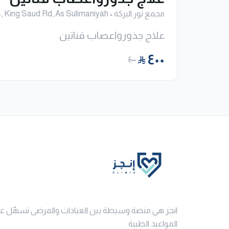
مجمع نور البركة
•
No: 7634, King Saud Rd, As Sulimaniyah
علاج جذورواعصاب قناتين
٤٠٠
٤٠٠
انجز هي منصة وسيطة بين العيادات والمرضى تسهّل ع
المواعيد الطبية