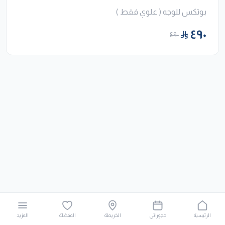
بوتكس للوجه ( علوي فقط )
٤٩٠
٤٩٠
الرئيسية
حجوزاتي
الخريطة
المفضلة
المزيد