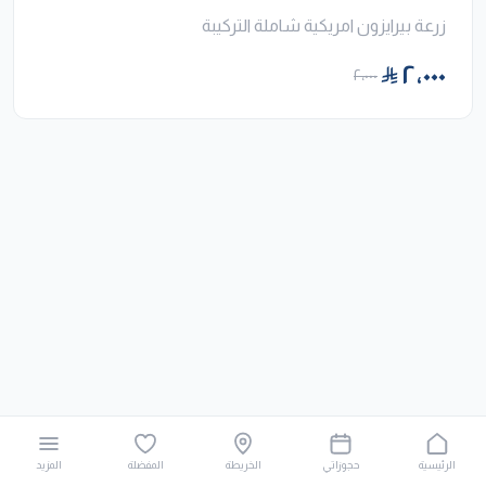
زرعة بيرايزون امريكية شاملة التركيبة
٢٬٠٠٠
٢٬٠٠٠
الرئيسية
حجوزاتي
الخريطة
المفضلة
المزيد