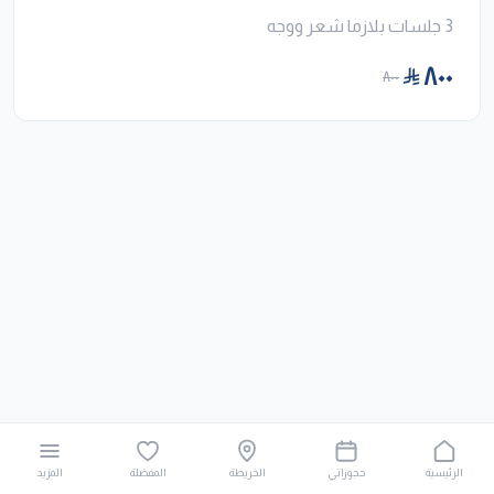
3 جلسات بلازما شعر ووجه
٨٠٠
٨٠٠
الرئيسية
حجوزاتي
الخريطة
المفضلة
المزيد