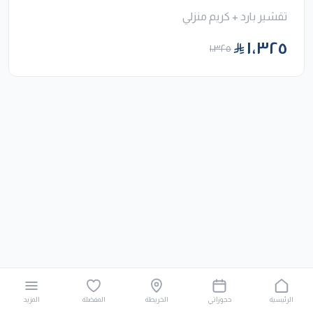
تقشير بارد + كريم منزلي
١٬٣٢٥
١٬٣٢٥
الرئيسية
حجوزاتي
الخريطة
المفضلة
المزيد