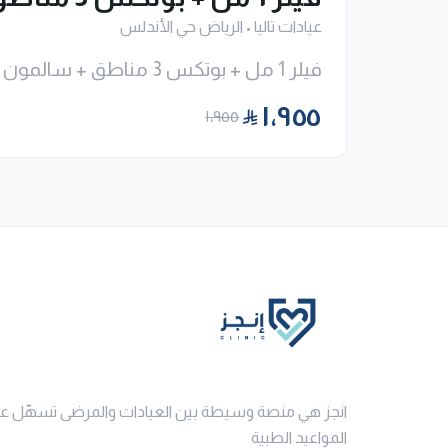
عيادات تاليا
•
الرياض حي الأندلس
فيلر 1 مل + بوتكس 3 مناطق + سالمون او اكسوزوم
١٬٩٥٥
١٬٩٥٥
انجز هي منصة وسيطة بين العيادات والمرضى تسهّل ع
المواعيد الطبية