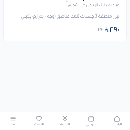
عيادات تاليا
•
الرياض حي الأندلس
ليزر منطقة 3 جلسات ثلاث مناطق (وجه -اندرارم-بكيني
٢٩٠
٢٩٠
الرئيسية
حجوزاتي
الخريطة
المفضلة
المزيد