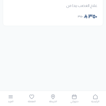
علاج العصب يبدا من
٣٥٠
٣٥٠
الرئيسية
حجوزاتي
الخريطة
المفضلة
المزيد