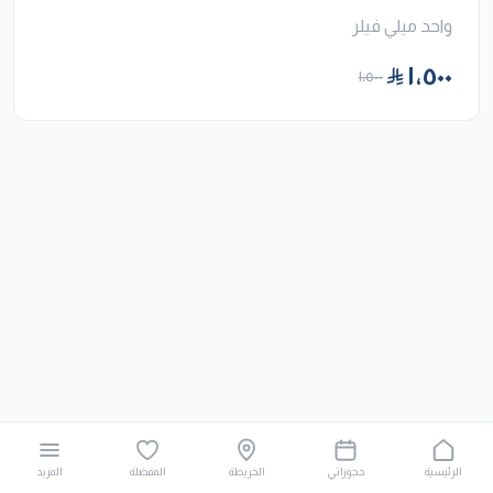
واحد ميلي فيلر
١٬٥٠٠
١٬٥٠٠
الرئيسية
حجوزاتي
الخريطة
المفضلة
المزيد