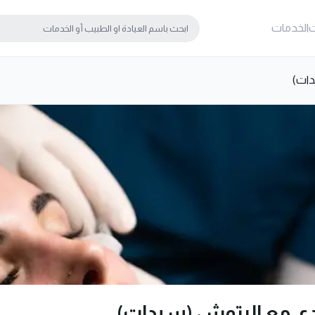
ت
الخدمات
دات)
ي مع الرتوش (سيدات)