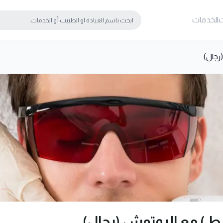
ت
الخدمات
رجال)
ط ) مع الروتوش (رجال)