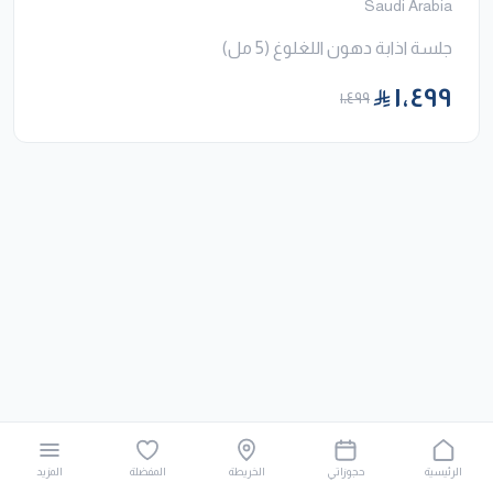
Saudi Arabia
جلسة اذابة دهون اللغلوغ (5 مل)
١٬٤٩٩
١٬٤٩٩
الرئيسية
حجوزاتي
الخريطة
المفضلة
المزيد