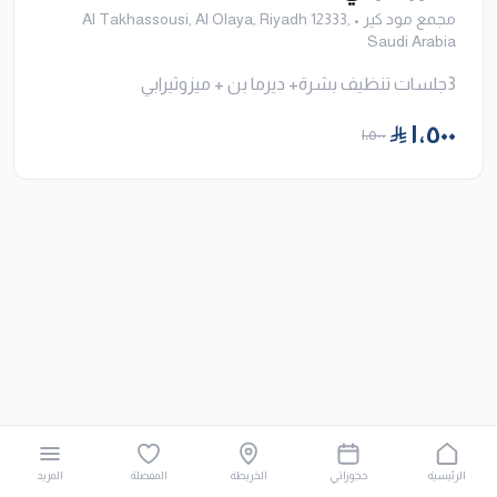
مجمع مود كير
•
Al Takhassousi, Al Olaya, Riyadh 12333,
Saudi Arabia
3جلسات تنظيف بشرة+ ديرما بن + ميزوثيرابي
١٬٥٠٠
١٬٥٠٠
الرئيسية
حجوزاتي
الخريطة
المفضلة
المزيد