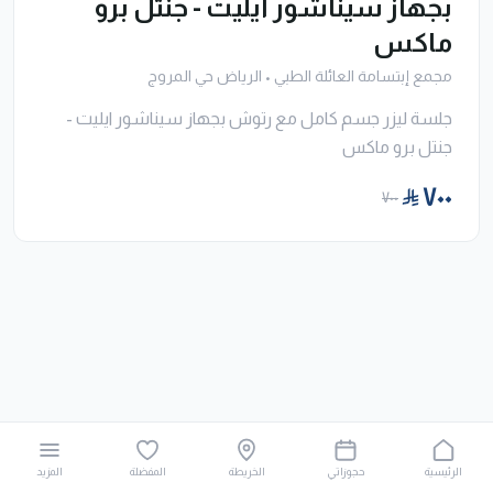
بجهاز سيناشور ايليت - جنتل برو
ماكس
مجمع إبتسامة العائلة الطبي
•
الرياض حي المروج
جلسة ليزر جسم كامل مع رتوش بجهاز سيناشور ايليت -
جنتل برو ماكس
٧٠٠
٧٠٠
الرئيسية
حجوزاتي
الخريطة
المفضلة
المزيد