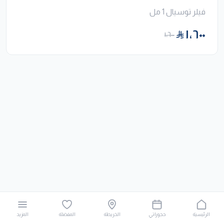
فيلر توسيال 1 مل
١٬٦٠٠
١٬٦٠٠
الرئيسية
حجوزاتي
الخريطة
المفضلة
المزيد