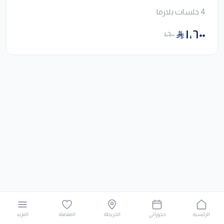
4 جلسات بلازما
١٬٦٠٠
١٬٦٠٠
الرئيسية
حجوزاتي
الخريطة
المفضلة
المزيد