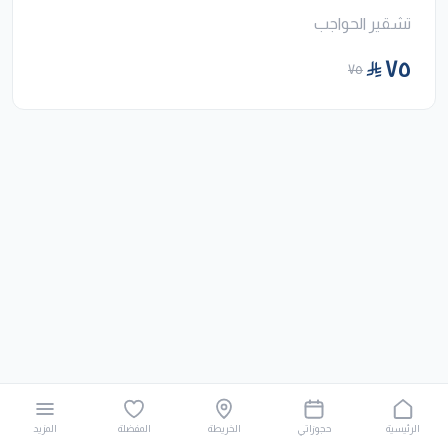
تشقير الحواجب
٧٥
٧٥
الرئيسية
حجوزاتي
الخريطة
المفضلة
المزيد