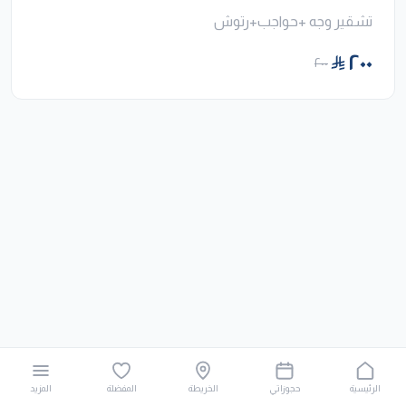
تشقير وجه +حواجب+رتوش
٢٠٠
٢٠٠
الرئيسية
حجوزاتي
الخريطة
المفضلة
المزيد