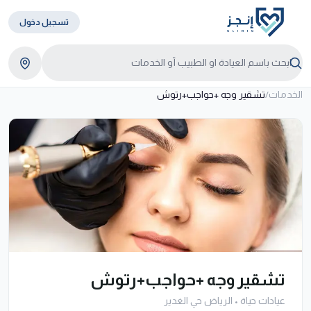
تسجيل دخول
الخدمات
/
تشقير وجه +حواجب+رتوش
تشقير وجه +حواجب+رتوش
عيادات حياة
•
الرياض حي الغدير