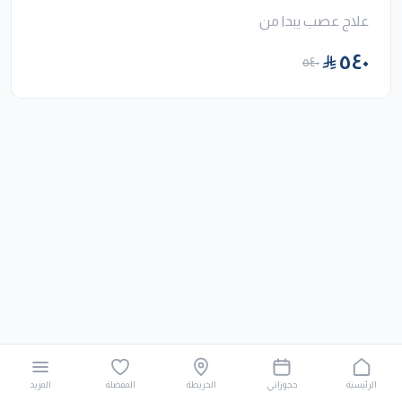
علاج عصب يبدا من
٥٤٠
٥٤٠
الرئيسية
حجوزاتي
الخريطة
المفضلة
المزيد