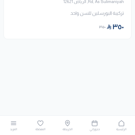
Rd, As Sulimaniyah, الرياض 12621
تركيبة البورسلين للسن واحد
٣٥٠
٣٥٠
الرئيسية
حجوزاتي
الخريطة
المفضلة
المزيد