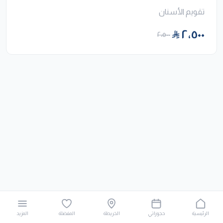
تقويم الأسنان
٢٬٥٠٠
٢٬٥٠٠
الرئيسية
حجوزاتي
الخريطة
المفضلة
المزيد