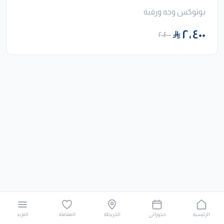
بوتوكس وجه ورقبة
٢٬٤٠٠
٢٬٤٠٠
الرئيسية
حجوزاتي
الخريطة
المفضلة
المزيد