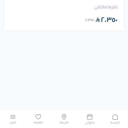
بلازما ماجلان
٢٬٣٥٠
٢٬٣٥٠
الرئيسية
حجوزاتي
الخريطة
المفضلة
المزيد