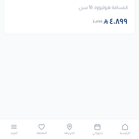
ابتسامة هوليوود 16 سن
٤٬٨٩٩
٤٬٨٩٩
الرئيسية
حجوزاتي
الخريطة
المفضلة
المزيد