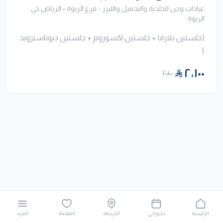
عيادات وجن للجلدية والتجميل والليزر - فرع الربوة
•
الرياض حي
الربوة
(جلستين بلازما + جلستين اكسوزوم + جلستين ديوتاسترويد
)
٢٬١٠٠
٢٬١٠٠
الرئيسية
حجوزاتي
الخريطة
المفضلة
المزيد