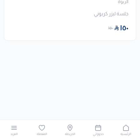
الربوة
جلسة ليزر كربوني
١٥٠
١٥٠
الرئيسية
حجوزاتي
الخريطة
المفضلة
المزيد