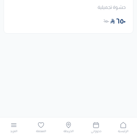
حشوة تجميلية
٦٥٠
٦٥٠
الرئيسية
حجوزاتي
الخريطة
المفضلة
المزيد