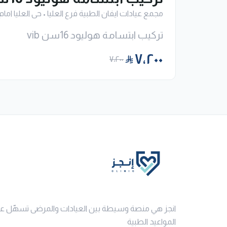
مجمع عيادات ايفان الطبية فرع العليا
•
حى العليا امام
تركيب ابتسامة هوليود 16سن vib
٧٬٢٠٠
٧٬٢٠٠
انجز هي منصة وسيطة بين العيادات والمرضى تسهّل ع
المواعيد الطبية