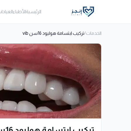
الرئيسية
الأطباء
العيادا
الخدمات
/
تركيب ابتسامة هوليود 16سن vib
تركيب ابتسامة هوليود 16سن vib