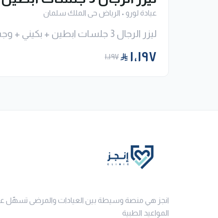
عيادة لورو
•
الرياض حى الملك سلمان
ليزر الرجال 3 جلسات ابطين + بكيني + وجه
١٬١٩٧
١٬١٩٧
انجز هي منصة وسيطة بين العيادات والمرضى تسهّل ع
المواعيد الطبية