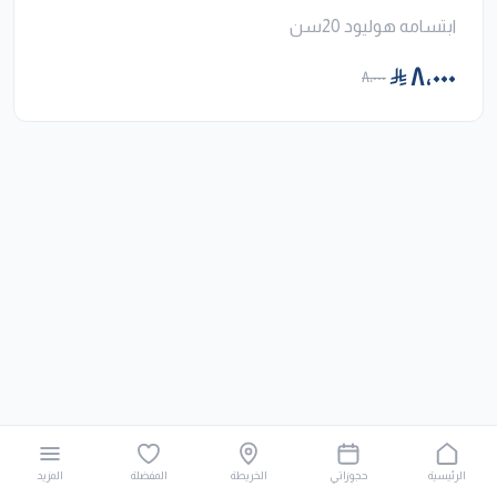
ابتسامه هوليود 20سن
٨٬٠٠٠
٨٬٠٠٠
الرئيسية
حجوزاتي
الخريطة
المفضلة
المزيد