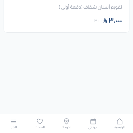
تقويم أسنان شفاف (دفعة أولى )
٣٬٠٠٠
٣٬٠٠٠
الرئيسية
حجوزاتي
الخريطة
المفضلة
المزيد