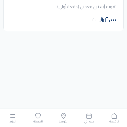
تقويم أسنان معدني (دفعة أولى)
٢٬٠٠٠
٢٬٠٠٠
الرئيسية
حجوزاتي
الخريطة
المفضلة
المزيد