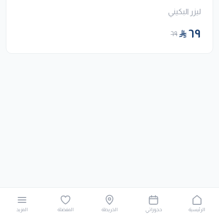
ليزر البكيني
٦٩
٦٩
الرئيسية
حجوزاتي
الخريطة
المفضلة
المزيد