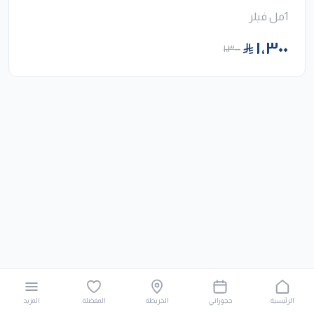
1مل فيلر
١٬٣٠٠
١٬٣٠٠
الرئيسية
حجوزاتي
الخريطة
المفضلة
المزيد