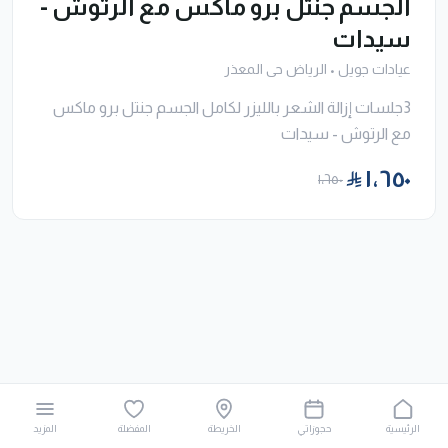
الجسم جنتل برو ماكس مع الرتوش -
سيدات
عيادات جويل
•
الرياض حى المعذر
3جلسات إزالة الشعر بالليزر لكامل الجسم جنتل برو ماكس
مع الرتوش - سيدات
١٬٦٥٠
١٬٦٥٠
الرئيسية
حجوزاتي
الخريطة
المفضلة
المزيد