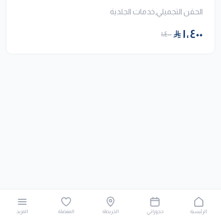
الحقن التجميلي,خدمات الجلدية
١٬٤٠٠
١٬٤٠٠
الرئيسية
حجوزاتي
الخريطة
المفضلة
المزيد