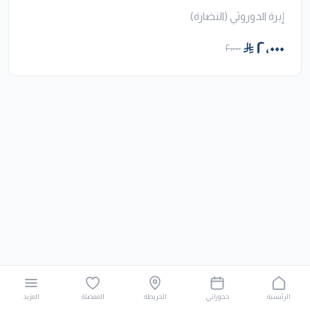
إبرة الدوروثي (النضارة)
٢٬٠٠٠
٢٬٠٠٠
الرئيسية
حجوزاتي
الخريطة
المفضلة
المزيد