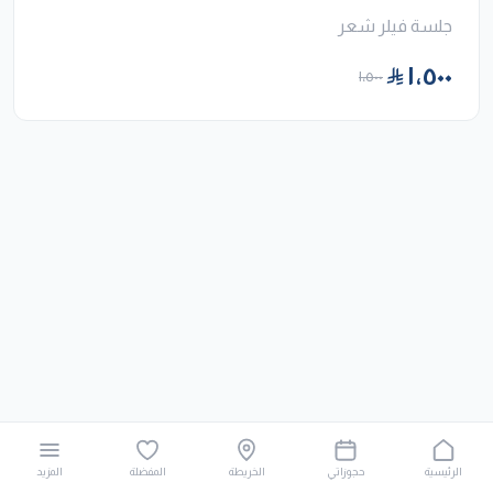
جلسة فيلر شعر
١٬٥٠٠
١٬٥٠٠
الرئيسية
حجوزاتي
الخريطة
المفضلة
المزيد