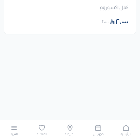
٤مل اكسوزوم
٢٬٠٠٠
٢٬٠٠٠
الرئيسية
حجوزاتي
الخريطة
المفضلة
المزيد