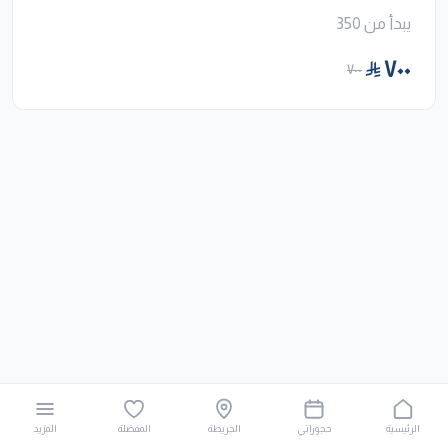
يبدأ من 350
٧٠٠
٧٠٠
الرئيسية
حجوزاتي
الخريطة
المفضلة
المزيد