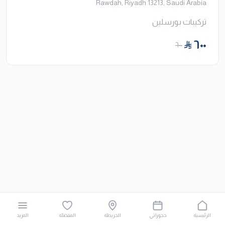
Rawdah, Riyadh 13213, Saudi Arabia
تركيبات بورسلين
٦٠٠
٦٠٠
الرئيسية
حجوزاتي
الخريطة
المفضلة
المزيد