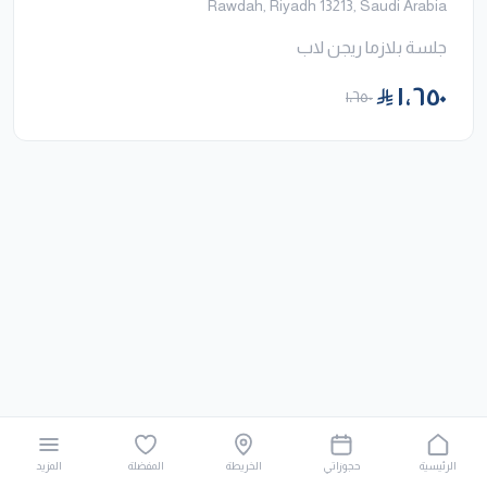
Rawdah, Riyadh 13213, Saudi Arabia
جلسة بلازما ريجن لاب
١٬٦٥٠
١٬٦٥٠
الرئيسية
حجوزاتي
الخريطة
المفضلة
المزيد