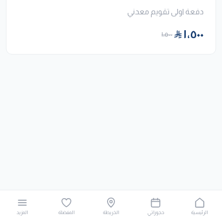
دفعة اولى تقويم معدني
١٬٥٠٠
١٬٥٠٠
الرئيسية
حجوزاتي
الخريطة
المفضلة
المزيد