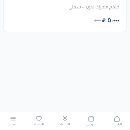
طقم متحرك علوي - سفلي
٥٬٠٠٠
٥٬٠٠٠
الرئيسية
حجوزاتي
الخريطة
المفضلة
المزيد