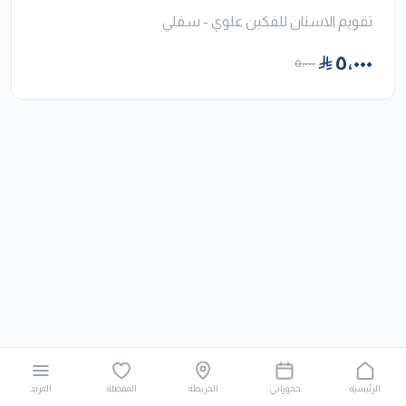
تقويم الاسنان للفكين علوي - سفلي
٥٬٠٠٠
٥٬٠٠٠
الرئيسية
حجوزاتي
الخريطة
المفضلة
المزيد