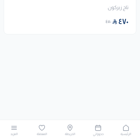
تاج زيركون
٤٧٠
٤٧٠
الرئيسية
حجوزاتي
الخريطة
المفضلة
المزيد