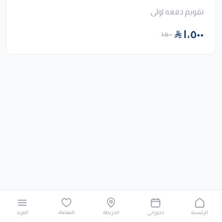
تقويم دفعه اولى
١٬٥٠٠
١٬٥٠٠
الرئيسية
حجوزاتي
الخريطة
المفضلة
المزيد